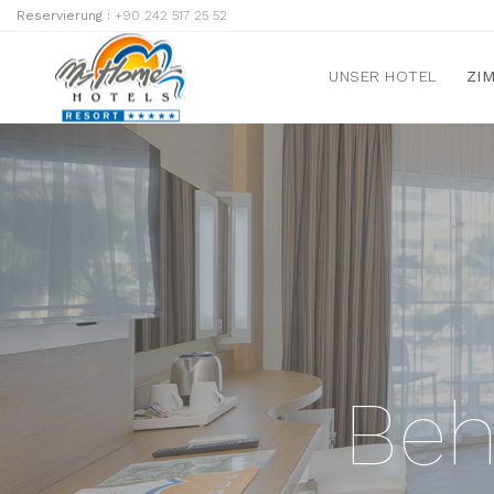
Reservierung :
+90 242 517 25 52
UNSER HOTEL
ZI
Beh