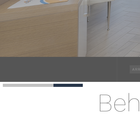
ARR
Beh