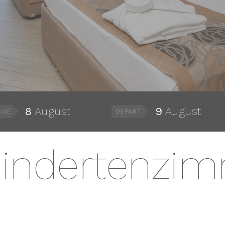
8
August
9
August
IVE
DEPART
indertenzi