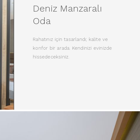
Deniz Manzaralı
Oda
Rahatınız için tasarlandı; kalite ve
konfor bir arada. Kendinizi evinizde
hissedeceksiniz.