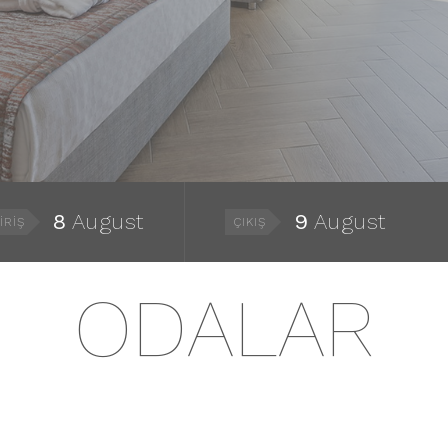
8
August
9
August
IRIŞ
ÇIKIŞ
ODALAR