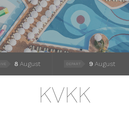
8
August
9
August
IVE
DEPART
KVKK