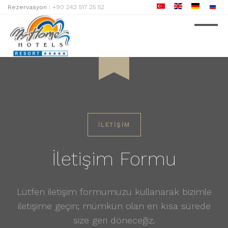
Rezervasyon :
+90 242 517 25 52
7
August
GIRIŞ
İLETİŞİM
İletişim Formu
Lütfen iletişim formumuzu kullanarak bizimle
iletişime geçin; mümkün olan en kısa sürede
size geri döneceğiz.