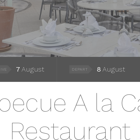
7
August
8
August
IVE
DEPART
becue A la C
Restaurant