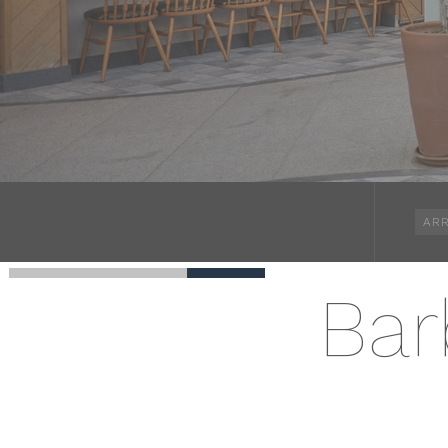
ARR
Bar