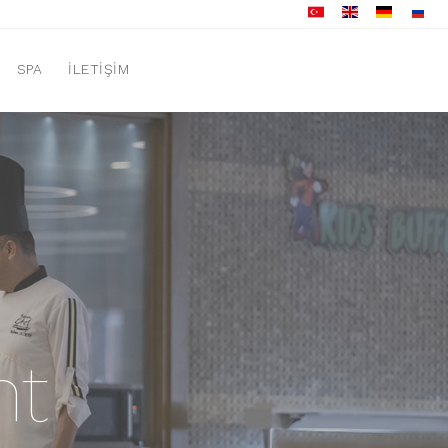
SPA
İLETIŞIM
nt