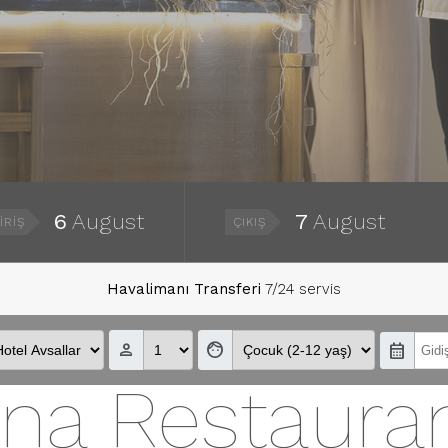
6
August
7
August
IRIŞ
ÇIKIŞ
Havalimanı Transferi
7/24 servis
person_outline
face
calendar_month
na Restaura