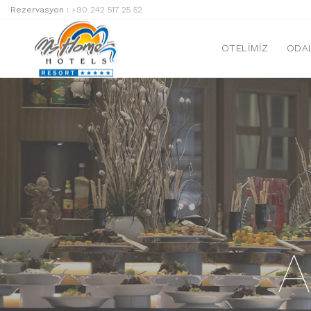
Rezervasyon :
+90 242 517 25 52
OTELIMIZ
ODA
A