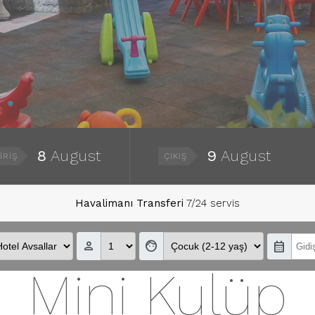
8
August
9
August
IRIŞ
ÇIKIŞ
Havalimanı Transferi
7/24 servis
person_outline
face
calendar_month
Mini Kulüp