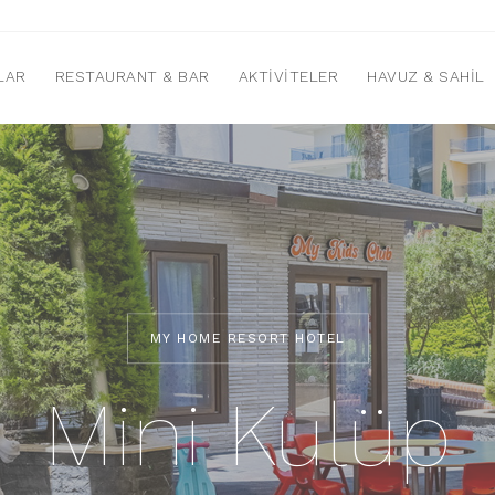
LAR
RESTAURANT & BAR
AKTIVITELER
HAVUZ & SAHIL
MY HOME RESORT HOTEL
Mini Kulüp