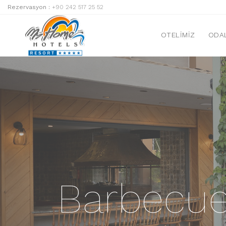
Rezervasyon :
+90 242 517 25 52
OTELIMIZ
ODA
Barbecue